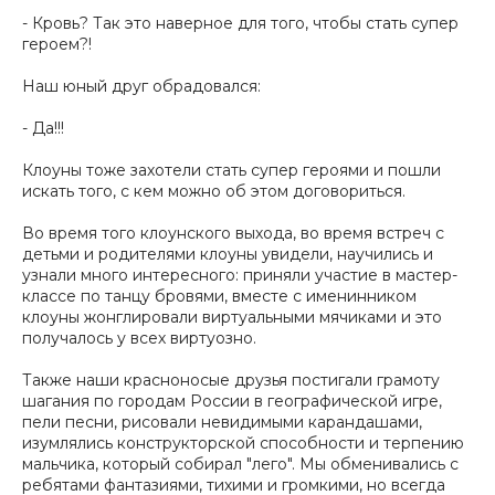
- Кровь? Так это наверное для того, чтобы стать супер
героем?!
Наш юный друг обрадовался:
- Да!!!
Клоуны тоже захотели стать супер героями и пошли
искать того, с кем можно об этом договориться.
Во время того клоунского выхода, во время встреч с
детьми и родителями клоуны увидели, научились и
узнали много интересного: приняли участие в мастер-
классе по танцу бровями, вместе с именинником
клоуны жонглировали виртуальными мячиками и это
получалось у всех виртуозно.
Также наши красноносые друзья постигали грамоту
шагания по городам России в географической игре,
пели песни, рисовали невидимыми карандашами,
изумлялись конструкторской способности и терпению
мальчика, который собирал "лего". Мы обменивались с
ребятами фантазиями, тихими и громкими, но всегда