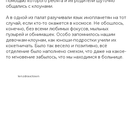
помощью которого ребята и их родители шуточно
общались с клоунами.
А в одной из палат разучивали язык инопланетян на тот
случай, если кто-то окажется в космосе. Не обошлось,
конечно, без всеми любимых фокусов, мыльных
пузырей и обнимашек. Особо запомнилось нашим
девочкам-клоунам, как юноши-подростки учили их
кокетничать. Было так весело и позитивно, всё
отделение было наполнено смехом, что даже на какое-
то мгновение забылось, что мы находимся в больнице.
lenzdravclown